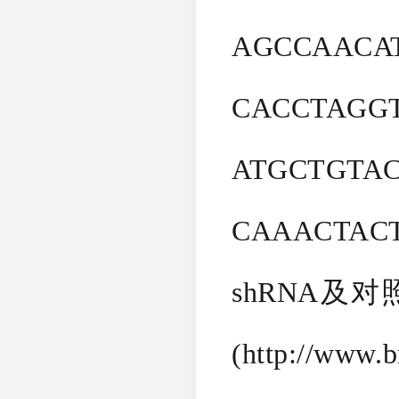
AGCCAA
CACCTA
ATGCTGT
CAAACTACT
shRNA及对照
(http://ww