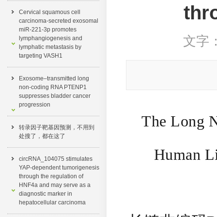
thr
Cervical squamous cell
carcinoma-secreted exosomal
miR-221-3p promotes
文字
lymphangiogenesis and
lymphatic metastasis by
targeting VASH1
Exosome–transmitted long
non-coding RNA PTENP1
suppresses bladder cancer
progression
The Long 
转录因子靶基因预测，不用到
处搜了，都在这了​
Human Li
circRNA_104075 stimulates
YAP-dependent tumorigenesis
through the regulation of
HNF4a and may serve as a
diagnostic marker in
hepatocellular carcinoma