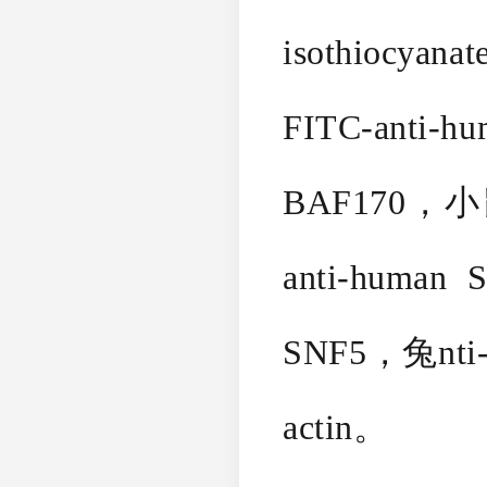
isothiocyana
FITC-anti
BAF170，小鼠
anti-huma
SNF5，兔nti-
actin。