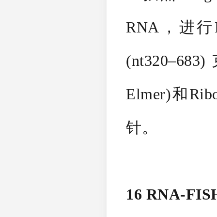
RNA，进行No
(nt320–68
Elmer)和
针。
16 RNA-FIS