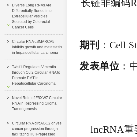
长链非编码R
Diverse Long RNAs Are
Differentially Sorted into
Extracellular Vesicles
Secreted by Colorectal
Cancer Cells
Circular RNA cSMARCA5
期刊
：Cell S
inhibits growth and metastasis
in hepatocellular carcinoma
发表单位
：
Twist1 Regulates Vimentin
through Cul2 Circular RNA to
Promote EMT in
Hepatocellular Carcinoma
Novel Role of FBXW7 Circular
RNA in Repressing Glioma
Tumorigenesis
Circular RNA circAGO2 drives
lncRNA
cancer progression through
facilitating HuR-repressed