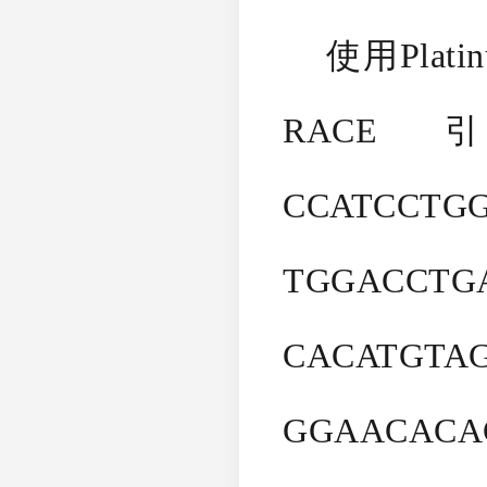
使用Platinu
RACE引
CCATCCTGG
TGGACCTG
CACATGTA
GGAACAC