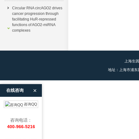
Circular RNA circAGO2 drives
cancer progression through
facilitating HuR-repressed
functions of AGO2-miRNA
complexes
上海生
地址：上海市浦东
在线咨询
咨询QQ
咨询电话：
400-966-5216