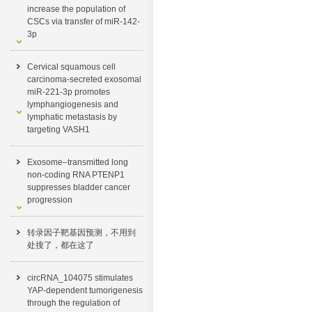
increase the population of
CSCs via transfer of miR-142-
3p
Cervical squamous cell
carcinoma-secreted exosomal
miR-221-3p promotes
lymphangiogenesis and
lymphatic metastasis by
targeting VASH1
Exosome–transmitted long
non-coding RNA PTENP1
suppresses bladder cancer
progression
转录因子靶基因预测，不用到
处搜了，都在这了​
circRNA_104075 stimulates
YAP-dependent tumorigenesis
through the regulation of