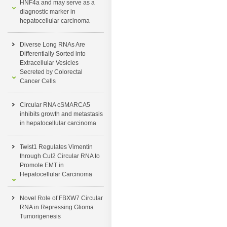
HNF4a and may serve as a
diagnostic marker in
hepatocellular carcinoma
Diverse Long RNAs Are
Differentially Sorted into
Extracellular Vesicles
Secreted by Colorectal
Cancer Cells
Circular RNA cSMARCA5
inhibits growth and metastasis
in hepatocellular carcinoma
Twist1 Regulates Vimentin
through Cul2 Circular RNA to
Promote EMT in
Hepatocellular Carcinoma
Novel Role of FBXW7 Circular
RNA in Repressing Glioma
Tumorigenesis