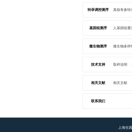
转录调控测序
真核有参转
测序
单细
基因组测序
人基因组重
技术介绍
C辅助基因
微生物测序
微生物多样
案例
常见
技术介绍
技术介绍
技术支持
取样说明
绍
数据分
案例
常见
案例
常见
细胞样品
相关文献
相关文献
常见问题
绍
数据分
分析
经典
联系我们
上海生