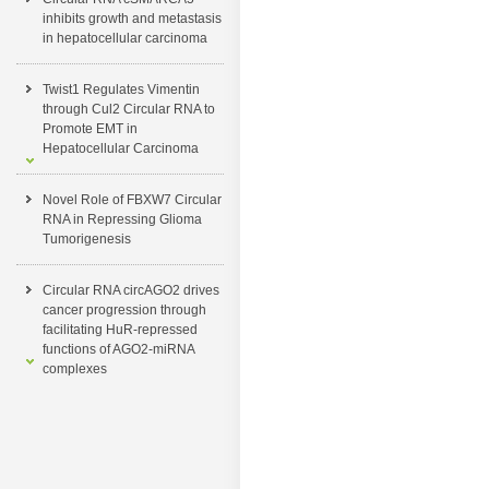
inhibits growth and metastasis
in hepatocellular carcinoma
Twist1 Regulates Vimentin
through Cul2 Circular RNA to
Promote EMT in
Hepatocellular Carcinoma
Novel Role of FBXW7 Circular
RNA in Repressing Glioma
Tumorigenesis
Circular RNA circAGO2 drives
cancer progression through
facilitating HuR-repressed
functions of AGO2-miRNA
complexes