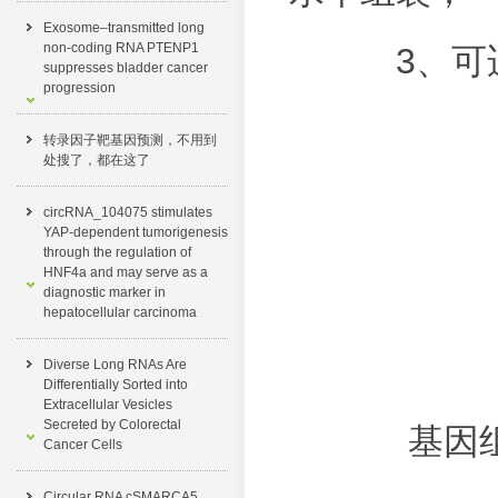
Exosome–transmitted long
non-coding RNA PTENP1
3、
suppresses bladder cancer
progression
转录因子靶基因预测，不用到
处搜了，都在这了​
circRNA_104075 stimulates
YAP-dependent tumorigenesis
through the regulation of
HNF4a and may serve as a
diagnostic marker in
hepatocellular carcinoma
Diverse Long RNAs Are
Differentially Sorted into
Extracellular Vesicles
Secreted by Colorectal
基因组
Cancer Cells
Circular RNA cSMARCA5