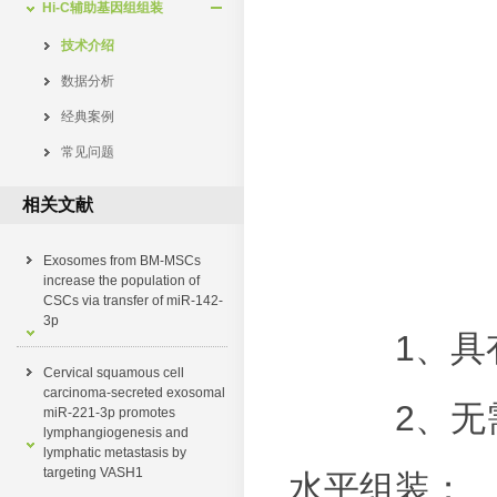
Hi-C辅助基因组组装
技术介绍
数据分析
经典案例
常见问题
相关文献
Exosomes from BM-MSCs
increase the population of
CSCs via transfer of miR-142-
3p
1、具
Cervical squamous cell
carcinoma-secreted exosomal
2、
miR-221-3p promotes
lymphangiogenesis and
lymphatic metastasis by
targeting VASH1
水平组装；