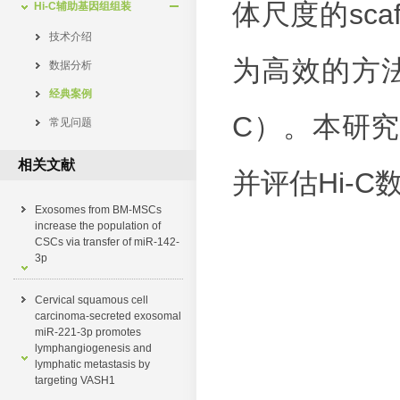
体尺度的sc
Hi-C辅助基因组组装
技术介绍
为高效的方
数据分析
经典案例
C）。本研究
常见问题
相关文献
并评估Hi-C
Exosomes from BM-MSCs
increase the population of
CSCs via transfer of miR-142-
3p
Cervical squamous cell
carcinoma-secreted exosomal
miR-221-3p promotes
lymphangiogenesis and
lymphatic metastasis by
targeting VASH1