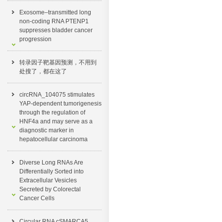
Exosome–transmitted long
non-coding RNA PTENP1
suppresses bladder cancer
progression
转录因子靶基因预测，不用到
处搜了，都在这了​
circRNA_104075 stimulates
YAP-dependent tumorigenesis
through the regulation of
HNF4a and may serve as a
diagnostic marker in
hepatocellular carcinoma
Diverse Long RNAs Are
Differentially Sorted into
Extracellular Vesicles
Secreted by Colorectal
Cancer Cells
Circular RNA cSMARCA5