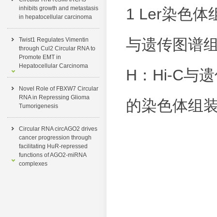
inhibits growth and metastasis
1 Ler染色体
in hepatocellular carcinoma
与遗传图谱组
Twist1 Regulates Vimentin
through Cul2 Circular RNA to
Promote EMT in
Hepatocellular Carcinoma
H：Hi-C
Novel Role of FBXW7 Circular
RNA in Repressing Glioma
的染色体组
Tumorigenesis
Circular RNA circAGO2 drives
cancer progression through
facilitating HuR-repressed
functions of AGO2-miRNA
complexes