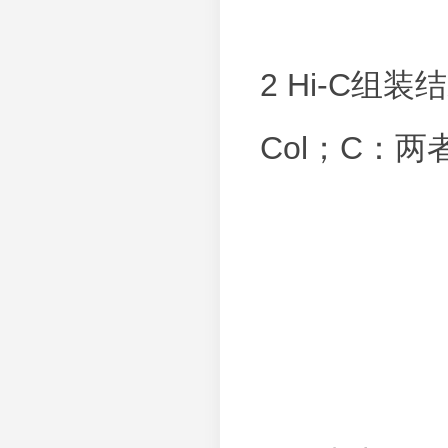
2 Hi-C组
Col；C：