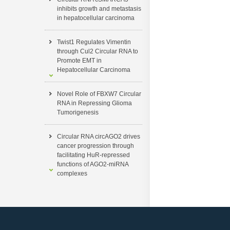
inhibits growth and metastasis
in hepatocellular carcinoma
Twist1 Regulates Vimentin
through Cul2 Circular RNA to
Promote EMT in
Hepatocellular Carcinoma
Novel Role of FBXW7 Circular
RNA in Repressing Glioma
Tumorigenesis
Circular RNA circAGO2 drives
cancer progression through
facilitating HuR-repressed
functions of AGO2-miRNA
complexes