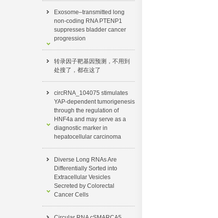
Exosome–transmitted long
non-coding RNA PTENP1
suppresses bladder cancer
progression
转录因子靶基因预测，不用到
处搜了，都在这了​
circRNA_104075 stimulates
YAP-dependent tumorigenesis
through the regulation of
HNF4a and may serve as a
diagnostic marker in
hepatocellular carcinoma
Diverse Long RNAs Are
Differentially Sorted into
Extracellular Vesicles
Secreted by Colorectal
Cancer Cells
Circular RNA cSMARCA5