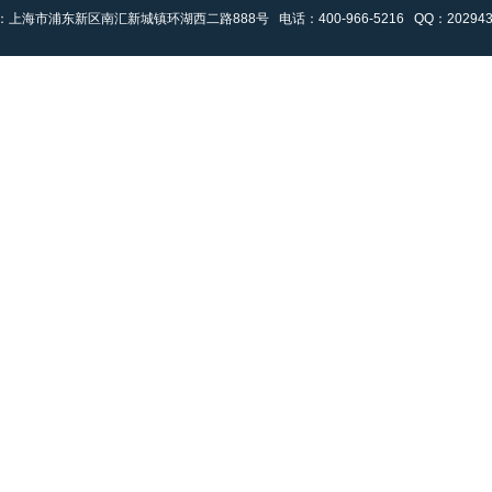
：上海市浦东新区南汇新城镇环湖西二路888号
电话：400-966-5216 QQ：202943