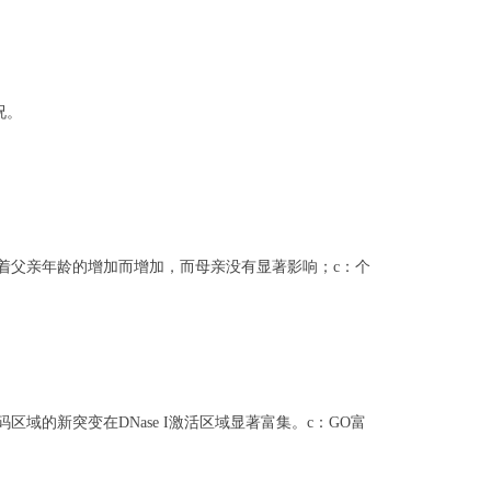
况。
随着父亲年龄的增加而增加，而母亲没有显著影响；c：个
域的新突变在DNase I激活区域显著富集。c：GO富