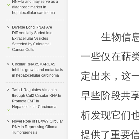
HNF4a and may serve as a
diagnostic marker in
hepatocellular carcinoma
Diverse Long RNAs Are
Differentially Sorted into
生物信息学
Extracellular Vesicles
Secreted by Colorectal
Cancer Cells
一些仅在萜
Circular RNA cSMARCA5
inhibits growth and metastasis
定出来，这一
in hepatocellular carcinoma
Twist1 Regulates Vimentin
早些阶段共享
through Cul2 Circular RNA to
Promote EMT in
Hepatocellular Carcinoma
析发现它们
Novel Role of FBXW7 Circular
RNA in Repressing Glioma
提供了重要
Tumorigenesis