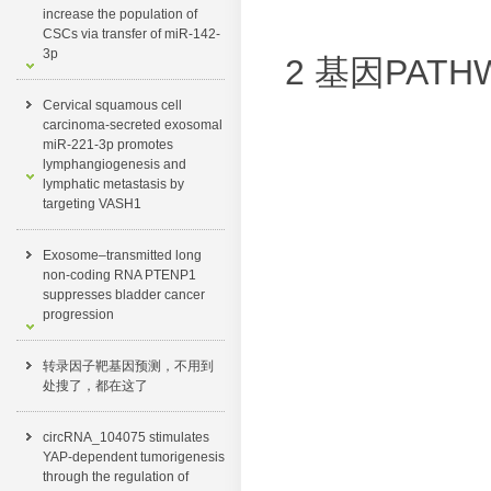
increase the population of
CSCs via transfer of miR-142-
3p
2 基因PAT
Cervical squamous cell
carcinoma-secreted exosomal
miR-221-3p promotes
lymphangiogenesis and
lymphatic metastasis by
targeting VASH1
Exosome–transmitted long
non-coding RNA PTENP1
suppresses bladder cancer
progression
转录因子靶基因预测，不用到
处搜了，都在这了​
circRNA_104075 stimulates
YAP-dependent tumorigenesis
through the regulation of