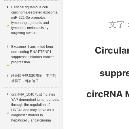
Cervical squamous cell
carcinoma-secreted exosomal
miR-221-3p promotes
文字
lymphangiogenesis and
lymphatic metastasis by
targeting VASH1
Exosome–transmitted long
Circula
non-coding RNA PTENP1
suppresses bladder cancer
progression
suppre
转录因子靶基因预测，不用到
处搜了，都在这了​
circRNA
circRNA_104075 stimulates
YAP-dependent tumorigenesis
through the regulation of
HNF4a and may serve as a
diagnostic marker in
hepatocellular carcinoma