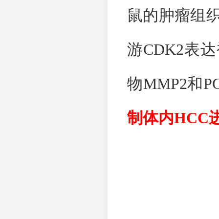
鼠的肿瘤组
游
CDK2
表达
物
MMP2
和
P
制体内
HCC