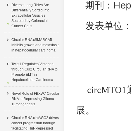
Hep
期刊：
Diverse Long RNAs Are
Differentially Sorted into
Extracellular Vesicles
Secreted by Colorectal
发表单位：
Cancer Cells
Circular RNA cSMARCA5
inhibits growth and metastasis
in hepatocellular carcinoma
Twist1 Regulates Vimentin
through Cul2 Circular RNA to
Promote EMT in
Hepatocellular Carcinoma
circMTO1
Novel Role of FBXW7 Circular
RNA in Repressing Glioma
Tumorigenesis
展。
Circular RNA circAGO2 drives
cancer progression through
facilitating HuR-repressed