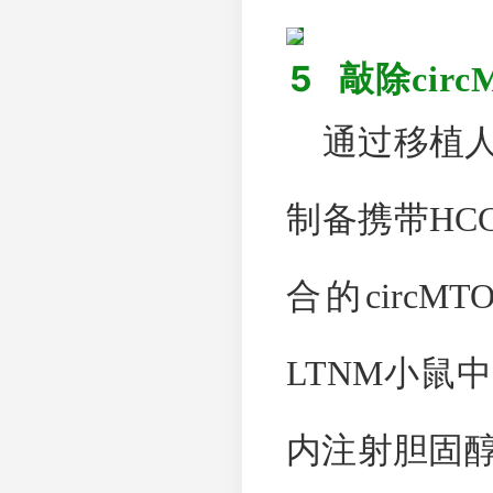
5
敲除
cir
通过移植
制备携带
HC
合的
circMTO
LTNM
小鼠中
内注射胆固