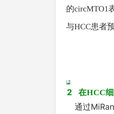
的
circMTO1
与
HCC
患者
2
在
HCC
细
MiRa
通过